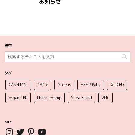
お知らせ
検索
タグ
CANNIMAL
CBDfx
Greeus
HEMP Baby
Koi CBD
organiCBD
PharmaHemp
Shea Brand
VMC
SNS