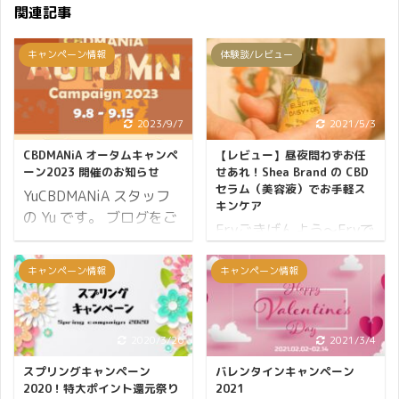
関連記事
キャンペーン情報
体験談/レビュー
2023/9/7
2021/5/3
CBDMANiA オータムキャンペ
【レビュー】昼夜問わずお任
ーン2023 開催のお知らせ
せあれ！Shea Brand の CBD
セラム（美容液）でお手軽ス
YuCBDMANiA スタッフ
キンケア
の Yu です。 ブログをご
Eryごきげんよう～Eryで
覧いただきましてありが
す★ Shea BrandのCBDセ
とうございます。 9月に
ラムが気になって使用し
キャンペーン情報
キャンペーン情報
なって、夜になると少し
てみました。 このCBDセ
ずつ日が長くなってきた
ラムは昼も夜も使える美
ような気がします、秋の
容液なので、化粧水の後
2020/3/26
2021/3/4
兆しでしょうか。 季節の
に数滴塗れば普段よりも
移り変わりは、心身が安
スプリングキャンペーン
バレンタインキャンペーン
お肌の調子がワンランク
定しないことも多いとい
2020！特大ポイント還元祭り
2021