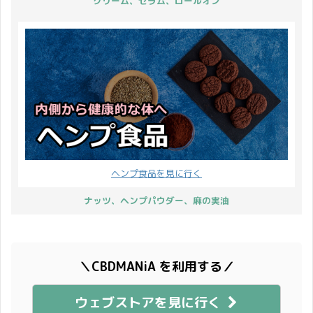
クリーム、セラム、ロールオン
ヘンプ食品を見に行く
ナッツ、ヘンプパウダー、麻の実油
＼CBDMANiA を利用する／
ウェブストアを見に行く