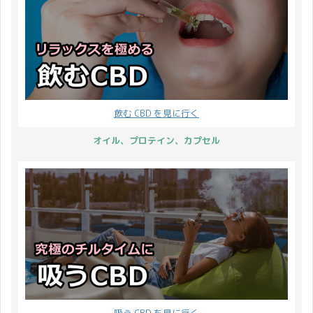
も多くの人に CBD 製品
します。 品質
CBDMANiA の人気商品に
開催 2021年2月2日(火)
をご利用いただきたく思
CBDMANiAがCBDオイル
なっています。
から2月14日(日)23:59
い、スプリングキャンペ
において最も重要視して
DropStone のオリジナル
...
ーン202 ...
いるのが「品質」です。
ブランドとして
品質を最重要視してわた
「Greeus」からリリース
したちは様々なCBDオイ
された CBD プロテイ
飲む CBD を見に行く
ルを試してきました。欧
ン。 フルマラソンやスパ
米メーカーを中心に50種
ルタンレース、そして富
オイル、プロテイン、カプセル
類以上は試したと思いま
士登山のためにトレーニ
す。 その中で、いま最も
ングをしている僕にとっ
自信も持っておすすめで
て、CBD プロテインの販
きるのがファーマヘンプ
売は非常に楽しみにして
社のPREMIUM BLACK ...
いたのです。 もちろ ...
吸う CBD を見に行く