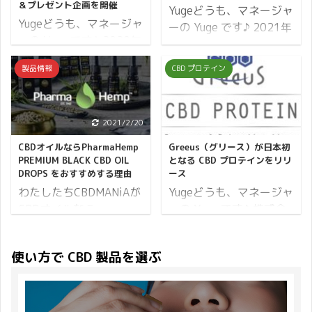
UPすること間違いなし！
＆プレゼント企画を開催
われていますが 皆さまは
Yugeどうも、マネージャ
お部屋に一本置いてある
Yugeどうも、マネージャ
いかがお過ごしですか？
ーの Yuge です♪ 2021年
だけで、なんだかおしゃ
ーの Yuge です♪ 2020年
この時期は CBD でゆっ
は早くも2月を迎えまし
れにも見える嬉しい製品
も4月を迎えて春の陽気
たり快適に過ごして頂き
た。 2月といえばやはり
となっています。 まず
製品情報
CBD プロテイン
が感じられるようになっ
たい。 そんな想いから
バレンタインデーではな
は、Shea BrandのCBDセ
てきました。 学校では新
CBDMANiA オータムキャ
いでしょうか？ 僕の認識
ラムを使ってみた感想か
学期が始まり、会社には
ンペーン2023 と銘打ち
では小学生のころから身
らご紹介です↓ Shea
新社会人が入社し、新た
2021/2/20
2020/10/1
キャンペーンを開催しま
近なイベントだったと記
Brand CBD セラムを使っ
な出会いが多くなるこの
す。 キャンペーンの概要
憶しています。 当時は母
CBDオイルならPharmaHemp
Greeus（グリース）が日本初
てみての感想 まず見た目
季節。 環境が大きく変わ
はこちらです。 まず、開
親からもらうチョコレー
PREMIUM BLACK CBD OIL
となる CBD プロテインをリリ
ですがリゾート地をイメ
る人も僕のように普段と
DROPS をおすすめする理由
ース
催期間からお伝えしてい
トで大喜びしていたもの
ージするようなどこかワ
変わらぬ生活を送ってい
きま ...
わたしたちCBDMANiAが
Yugeどうも、マネージャ
です。 そこで
クワクするパッ ...
る人にも等しく春はやっ
CBDオイルなら
ーの Yuge です♪ 株式会
CBDMANiA ではバレンタ
てきます。 どんな状況で
PharmaHemp（ファーマ
社 DropStone が日本で
インキャンペーン2021
も CBD 製品は「変化」
ヘンプ）社のPREMIUM
初めて CBD ヘンププロ
と銘打ちまして、チョコ
使い方で CBD 製品を選ぶ
にも「不変」にも役立
BLACK CBD OIL DROPS
テインをお披露目となっ
レートとクッキーのプレ
ち、僕たちの生活を支え
をおすすめするには理由
たのが2019年10月。 あ
ゼントをおこないます！
てくれるもの。 そこで
があります。この記事で
れからたくさんの方にお
それでは詳細をご覧くだ
CBDMANiA ではひとりで
はその理由について解説
試しいただき、今では
さい。 開催期間 13日間